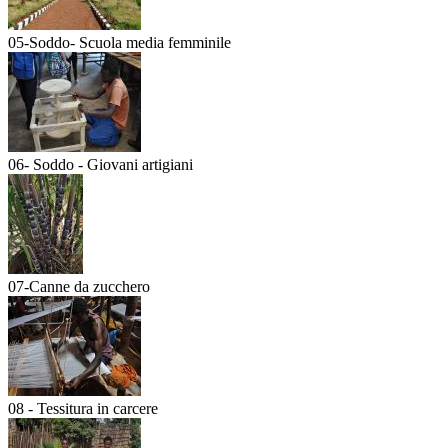
05-Soddo- Scuola media femminile
06- Soddo - Giovani artigiani
07-Canne da zucchero
08 - Tessitura in carcere