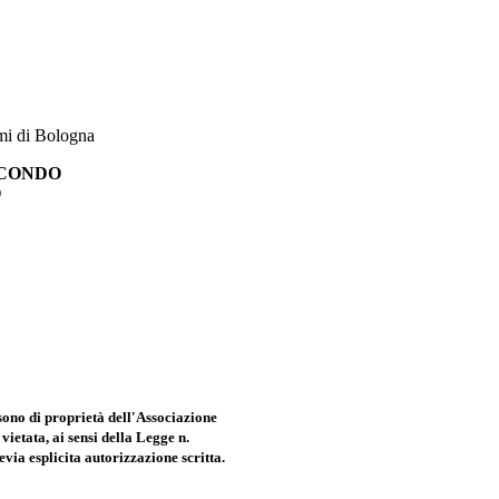
rmi di Bologna
ECONDO
O
 sono di proprietà dell'Associazione
etata, ai sensi della Legge n.
via esplicita autorizzazione scritta.