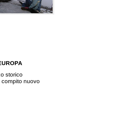
 EUROPA
zo storico
n compito nuovo