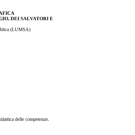
AFICA
IO, DEI SALVATORI E
spublica (LUMSA)
didattica delle competenze.