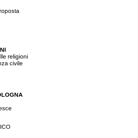
proposta
NI
le religioni
za civile
BOLOGNA
resce
TICO