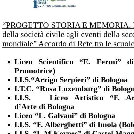
“PROGETTO STORIA E MEMORIA. La 
della società civile agli eventi della se
mondiale” Accordo di Rete tra le scuol
Liceo Scientifico “E. Fermi” d
Promotrice)
I.I.S.“Arrigo Serpieri” di Bologna
I.T.C. “Rosa Luxemburg” di Bolog
I.I.S. Liceo Artistico “F. Arc
d’Arte di Bologna
Liceo “L. Galvani” di Bologna
I.I.S. “F. Alberghetti” di Imola (Bo
I.I.S. “L.M.Keynes” di Castel Magg