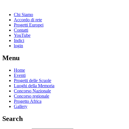
Chi Siamo
Accordo di rete
Progetti Europei
Contatti
YouTube
Indici
login
Menu
Home
Eventi
Progetti delle Scuole
Luoghi della Memoria
Concorso Nazionale
Concorso regionale
Progetto Africa
Gallery
Search