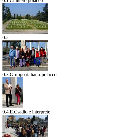
0.1 Cimitero polacco
0.2
0.3.Gruppo italiano-polacco
0.4.E.Csadio e interprete