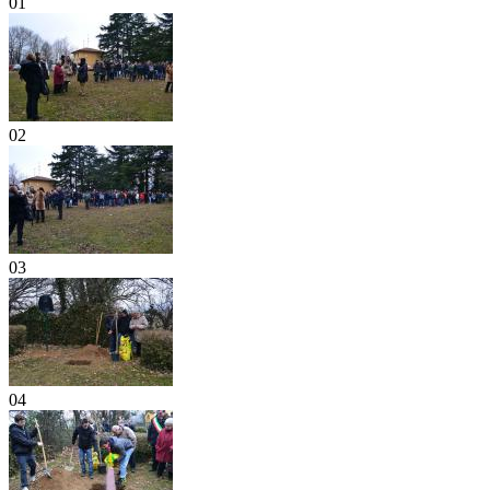
01
02
03
04