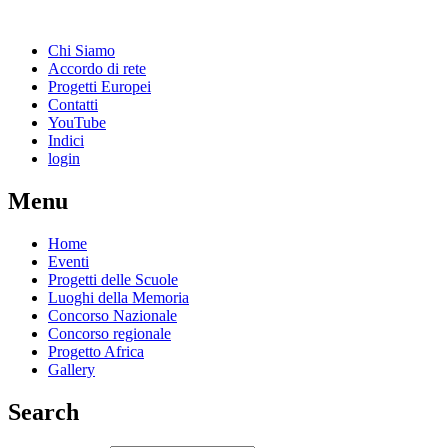
Chi Siamo
Accordo di rete
Progetti Europei
Contatti
YouTube
Indici
login
Menu
Home
Eventi
Progetti delle Scuole
Luoghi della Memoria
Concorso Nazionale
Concorso regionale
Progetto Africa
Gallery
Search