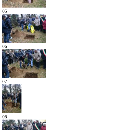
05
06
07
08