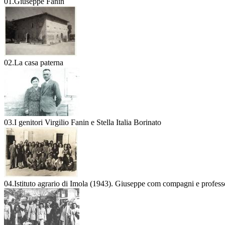
01.Giuseppe Fanin
02.La casa paterna
03.I genitori Virgilio Fanin e Stella Italia Borinato
04.Istituto agrario di Imola (1943). Giuseppe com compagni e profess