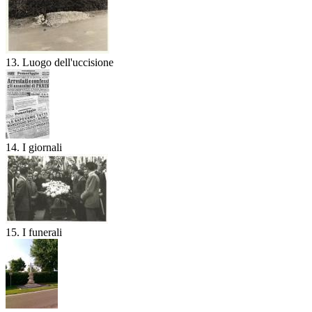
13. Luogo dell'uccisione
14. I giornali
15. I funerali