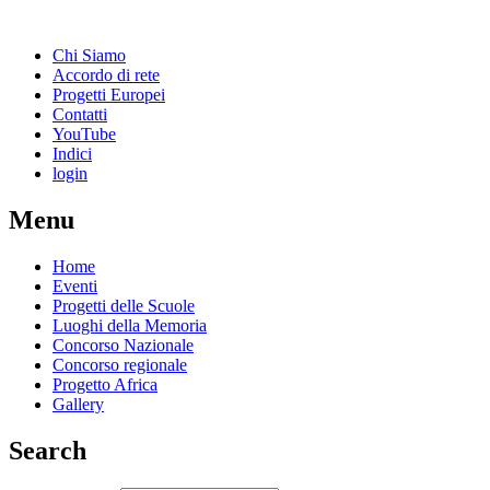
Chi Siamo
Accordo di rete
Progetti Europei
Contatti
YouTube
Indici
login
Menu
Home
Eventi
Progetti delle Scuole
Luoghi della Memoria
Concorso Nazionale
Concorso regionale
Progetto Africa
Gallery
Search