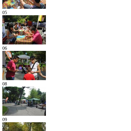
05
06
08
09