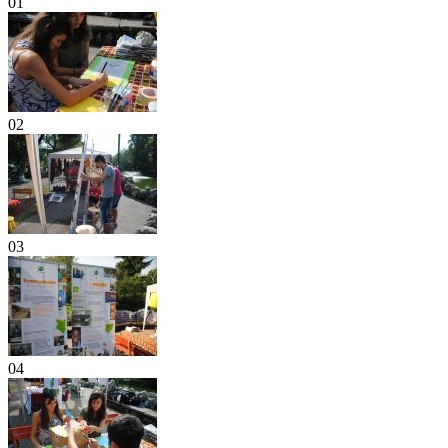
01
02
03
04