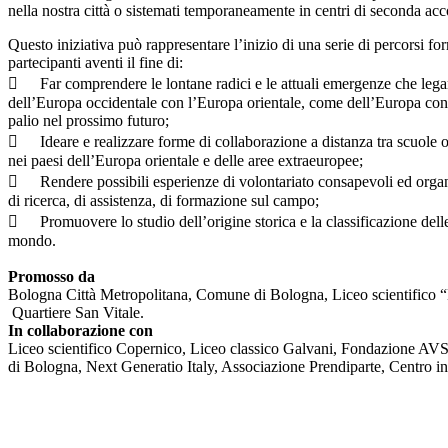
nella nostra città o sistemati temporaneamente in centri di seconda acco
Questo iniziativa può rappresentare l’inizio di una serie di percorsi for
partecipanti aventi il fine di:

Far comprendere le lontane radici e le attuali emergenze che legan
dell’Europa occidentale con l’Europa orientale, come dell’Europa con gl
palio nel prossimo futuro;

Ideare e realizzare forme di collaborazione a distanza tra scuole o a
nei paesi dell’Europa orientale e delle aree extraeuropee;

Rendere possibili esperienze di volontariato consapevoli ed organi
di ricerca, di assistenza, di formazione sul campo;

Promuovere lo studio dell’origine storica e la classificazione delle
mondo.
Promosso da
Bologna Città Metropolitana, Comune di Bologna, Liceo scientifico 
Quartiere San Vitale.
In collaborazione con
Liceo scientifico Copernico, Liceo classico Galvani, Fondazione AV
di Bologna, Next Generatio Italy, Associazione Prendiparte, Centro int