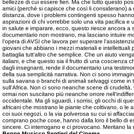
bellezze di cui essere fieri. Ma che tutto questo p
amici (perché si capisce che così li considerano) a m
distanza, dove i problemi contingenti spesso hanno 
aspirazioni di chi vorrebbe solo una vita pacifica e
in salute e imparare, ecco, questo riesce ancora a 
documentario non mostrano, ma lasciano intuire m
l’opera di AVSI che lavora per superare l’assistenzi
giovani che abbiano i mezzi materiali e intellettuali 
battaglia tutt’altro che semplice. Che un aiuto ven
italiani, e che questo sia il frutto di una coscienza
dagli insegnanti, rende il documentario una testimon
della sua semplicità narrativa. Non ci sono immagini
sulla savana o branchi di animali selvaggi come in 
sull’Africa. Non ci sono neanche scene di crudeltà,
ormai non suscitano più neanche orrore nell’indiffe
occidentale. Ma gli sguardi, i sorrisi, gli occhi di qu
africani che mostrano le piante che coltivano, o le an
coi suoi negozi, o la via polverosa su cui si affacc
comprano poche cose, hanno dalla loro il bello di 
sincere. Ci interrogano e ci provocano. Meritano la
Beppe Musicco Sentieri del Cinema