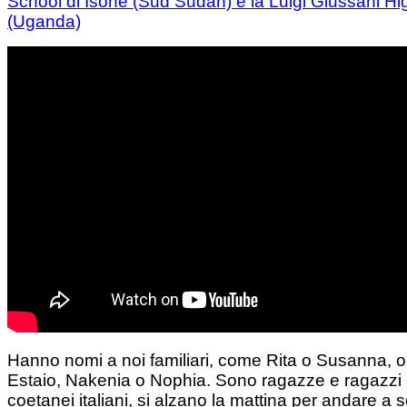
School di Isohe (Sud Sudan) e la Luigi Giussani Hi
(Uganda)
Hanno nomi a noi familiari, come Rita o Susanna, o
Estaio, Nakenia o Nophia. Sono ragazze e ragazzi 
coetanei italiani, si alzano la mattina per andare a