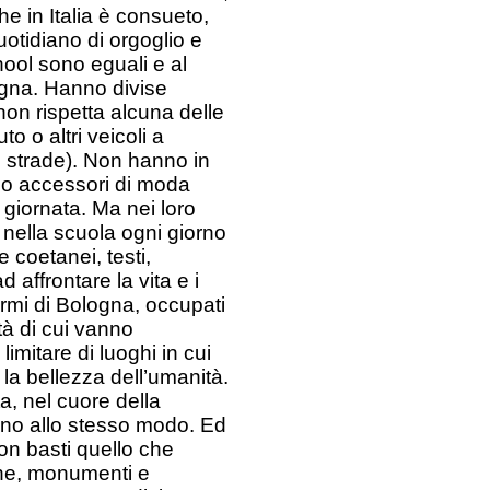
he in Italia è consueto,
uotidiano di orgoglio e
hool sono eguali e al
ogna. Hanno divise
 non rispetta alcuna delle
 o altri veicoli a
 strade). Non hanno in
no accessori di moda
 giornata. Ma nei loro
 nella scuola ogni giorno
e coetanei, testi,
d affrontare la vita e i
ermi di Bologna, occupati
ità di cui vanno
limitare di luoghi in cui
la bellezza dell’umanità.
ita, nel cuore della
ono allo stesso modo. Ed
on basti quello che
iche, monumenti e