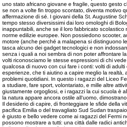
uno stato africano giovane e fragile, questo gesto c
se non a volte fin troppo scontato, diventa motivo q
affermazione di sé. I giovani della St. Augustine Sc
tempo stesso diversissimi dai loro omologhi di Bol
inappuntabili, anche se il loro fabbricato scolastico
norme edilizie europee. Non possiedono scooter, auto
motore (anche perché a malapena si distinguono le
tasca alcuno dei gadget tecnologici e non indossa
senza i quali a noi sembra di non poter affrontare la
volti riconosciamo le stesse espressioni di chi vede
qualcosa di nuovo con cui fare i conti: volti di adulti 
esperienze, che ti aiutino a capire meglio la realtà, a
problemi quotidiani. In questo i ragazzi del Liceo F
a studiare, fare sport, volontariato, e mille altre attiv
giustamente orgogliosi, e i ragazzi la cui scuola è al 
la natura appare ancora ostile all’uomo, dimostrano 
Il desiderio di capire, di fronteggiare le sfide della v
pacifica Emilia o del travagliato Sud Sudan traspai
è giusto e bello vedere come ai ragazzi del Fermi n
possono mostrare a tutti: una città dalle radici ant