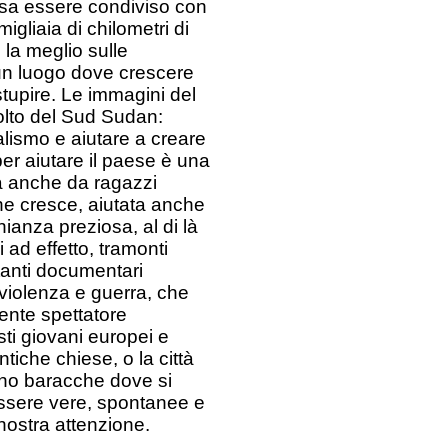
ossa essere condiviso con
igliaia di chilometri di
la meglio sulle
 un luogo dove crescere
stupire. Le immagini del
olto del Sud Sudan:
alismo e aiutare a creare
per aiutare il paese è una
ga anche da ragazzi
 che cresce, aiutata anche
ianza preziosa, al di là
 ad effetto, tramonti
tanti documentari
 violenza e guerra, che
rente spettatore
esti giovani europei e
tiche chiese, o la città
iano baracche dove si
essere vere, spontanee e
 nostra attenzione.