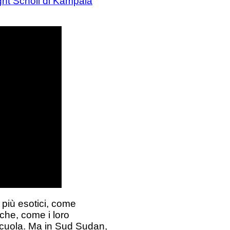
ght Scholl di Kampala
 più esotici, come
che, come i loro
 scuola. Ma in Sud Sudan,