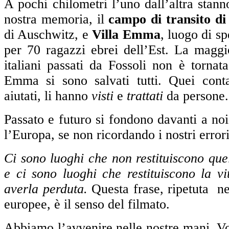
A pochi chilometri l’uno dall’altra stann
nostra memoria, il
campo di transito di 
di Auschwitz, e
Villa Emma
, luogo di sp
per 70 ragazzi ebrei dell’Est. La maggi
italiani passati da Fossoli non è tornata
Emma si sono salvati tutti. Quei cont
aiutati, li hanno
visti
e
trattati
da persone.
Passato e futuro si fondono davanti a n
l’Europa, se non ricordando i nostri error
Ci sono luoghi che non restituiscono qu
e ci sono luoghi che restituiscono la v
averla perduta.
Questa frase, ripetuta ne
europee, è il senso del filmato.
Abbiamo l’avvenire nelle nostre mani. V