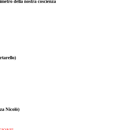
rimetro della nostra coscienza
tarello)
za Nicolò)