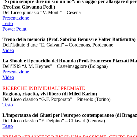
“Si può sempre dire un sì o un no”: in viaggio per allargare il pe
(Prof.ssa Giovanna Fedi.)
Del Liceo ginnasio “V. Monti” – Cesena
Presentazione
Testo
Power Point
Treno della memoria (Prof. Sabrina Benussi e Valter Battistutta)
Dell’Istituto d’arte “E. Galvani” – Cordenons, Pordenone
Video
La Shoah e il genocidio del Ruanda (Prof. Francesco Piazzati Mar
Dell’ISIS “J. M. Keynes” – Castelmaggiore (Bologna)
Presentazione
Video
RICERCHE INDIVIDUALI PREMIATE
Ragiona, rispetta, vivi libero (di Miled Karim)
Del Liceo classico “G.F. Porporato” – Pinerolo (Torino)
Testo
L’importanza dei Giusti per l’europeo contemporaneo (di Bragaz
Del Liceo classico “F. Delpino” – Chiavari (Genova)
Testo