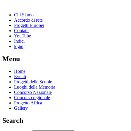
Chi Siamo
Accordo di rete
Progetti Europei
Contatti
YouTube
Indici
login
Menu
Home
Eventi
Progetti delle Scuole
Luoghi della Memoria
Concorso Nazionale
Concorso regionale
Progetto Africa
Gallery
Search